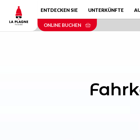
Skip
ENTDECKEN SIE
UNTERKÜNFTE
A
to
main
ONLINE BUCHEN
content
Fahrk