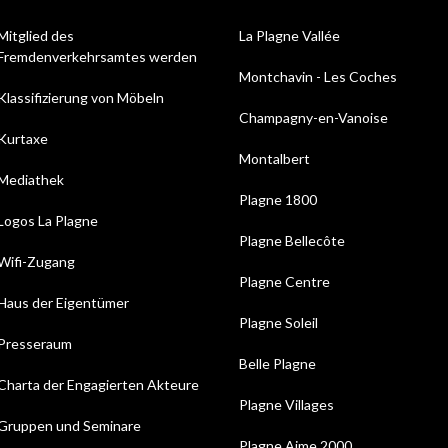
Mitglied des
La Plagne Vallée
Fremdenverkehrsamtes werden
Montchavin - Les Coches
Klassifizierung von Möbeln
Champagny-en-Vanoise
Kurtaxe
Montalbert
Mediathek
Plagne 1800
Logos La Plagne
Plagne Bellecôte
Wifi-Zugang
Plagne Centre
Haus der Eigentümer
Plagne Soleil
Presseraum
Belle Plagne
Charta der Engagierten Akteure
Plagne Villages
Gruppen und Seminare
Plagne Aime 2000