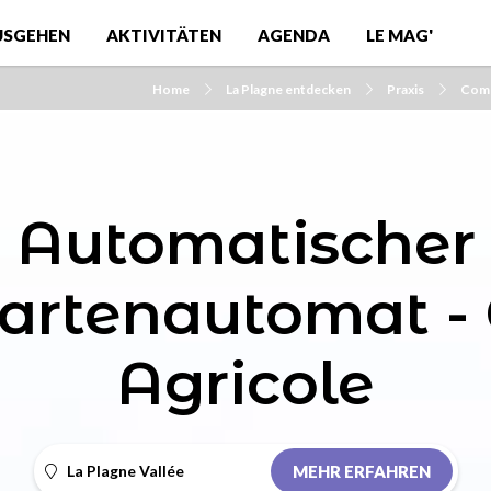
USGEHEN
AKTIVITÄTEN
AGENDA
LE MAG'
Home
La Plagne entdecken
Praxis
Comm
Automatischer
artenautomat - 
Agricole
La Plagne Vallée
MEHR ERFAHREN