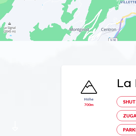
La 
Höhe
SHUT
700m
ZUGA
PARK