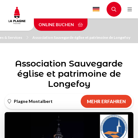
Skip
to
main
ONLINE BUCHEN
content
s & Services
Association Sauvegarde église et patrimoine de Longefoy
Association Sauvegarde
église et patrimoine de
Longefoy
Plagne Montalbert
MEHR ERFAHREN