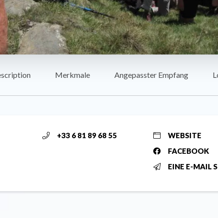
scription
Merkmale
Angepasster Empfang
L
+33 6 81 89 68 55
WEBSITE
FACEBOOK
EINE E-MAIL 