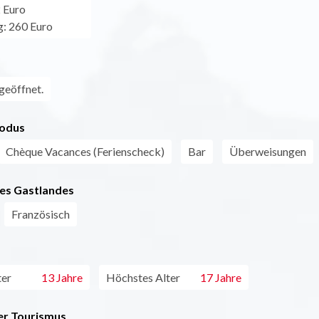
 Euro
g: 260 Euro
geöffnet.
odus
Chèque Vacances (Ferienscheck)
Bar
Überweisungen
es Gastlandes
Französisch
ter
13 Jahre
Höchstes Alter
17 Jahre
r Tourismus