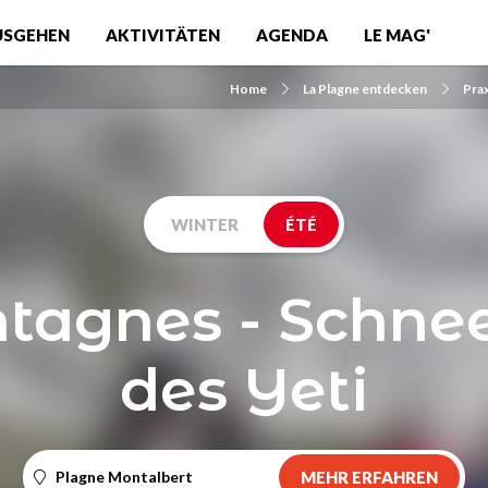
USGEHEN
AKTIVITÄTEN
AGENDA
LE MAG'
Home
La Plagne entdecken
Prax
WINTER
ÉTÉ
agnes - Schne
des Yeti
Plagne Montalbert
MEHR ERFAHREN