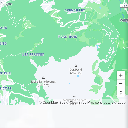
© OpenMapTiles
© OpenStreetMap contributors
© Loopi