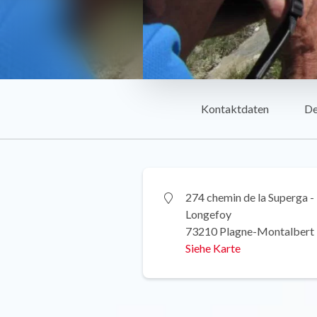
Kontaktdaten
De
274 chemin de la Superga -
Longefoy
73210 Plagne-Montalbert
Siehe Karte