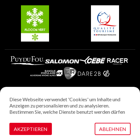
Belle Plagne
Plagne Villages
Plagne Aime 2000
Diese Webseite verwendet 'Cookies' um Inhalte und
Rechtliche Hinweise
Anzeigen zu personalisieren und zu analysieren.
Datenschutzrichtlinie
Bestimmen Sie, welche Dienste benutzt werden dürfen
Regie: StudioJuillet
Verwaltung von Cookies
AKZEPTIEREN
ABLEHNEN
VOIR SUR LA CARTE