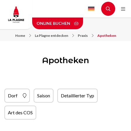
Skip
to
main
ONLINE BUCHEN
content
Home
La Plagne entdecken
Praxis
Apotheken
Apotheken
Dorf
Saison
Detaillierter Typ
Art des COS