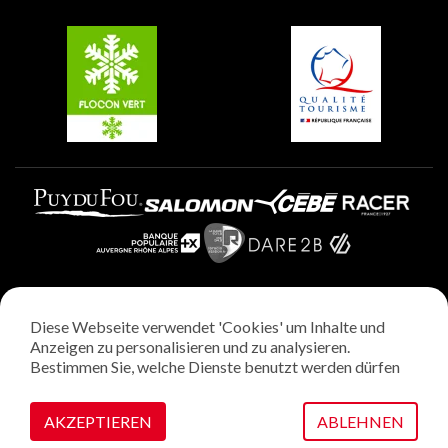
Gruppen und Seminare
Belle Plagne
Plagne Villages
Plagne Aime 2000
Diese Webseite verwendet 'Cookies' um Inhalte und
Rechtliche Hinweise
Anzeigen zu personalisieren und zu analysieren.
Datenschutzrichtlinie
Bestimmen Sie, welche Dienste benutzt werden dürfen
Regie: StudioJuillet
Verwaltung von Cookies
AKZEPTIEREN
ABLEHNEN