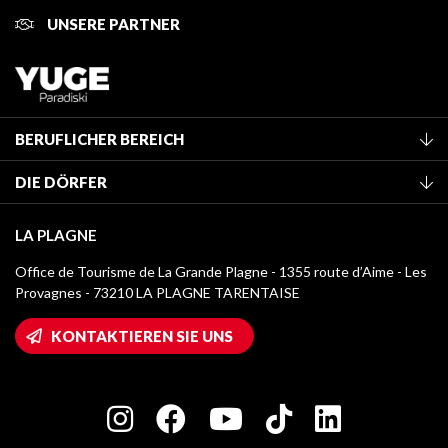
UNSERE PARTNER
BERUFLICHER BEREICH
Mitglied des Fremdenverkehrsamtes werden
DIE DÖRFER
Klassifizierung von Möbeln
La Plagne Vallée
Kurtaxe
LA PLAGNE
Champagny-en-Vanoise
Mediathek
Office de Tourisme de La Grande Plagne - 1355 route d’Aime - Les
Montchavin - Les Coches
Provagnes - 73210 LA PLAGNE TARENTAISE
Logos La Plagne
Montalbert
Wifi-Zugang
KONTAKTIEREN SIE UNS
Plagne 1800
Haus der Eigentümer
Plagne Bellecôte
Presseraum
Plagne Centre
Charta der Engagierten Akteure
Plagne Soleil