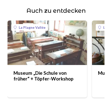
Auch zu entdecken
La Plagne Vallée
La Pl
Museum „Die Schule von
Museum
früher“ + Töpfer-Workshop