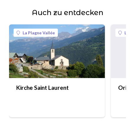
Auch zu entdecken
La Plagne Vallée
La Pl
Kirche Saint Laurent
Origin