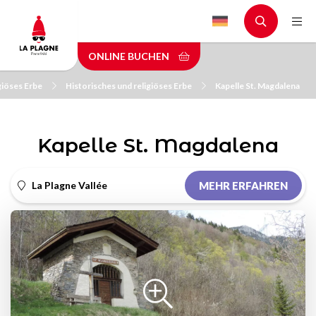
Skip
to
main
ONLINE BUCHEN
content
giöses Erbe
Historisches und religiöses Erbe
Kapelle St. Magdalena
Kapelle St. Magdalena
La Plagne Vallée
MEHR ERFAHREN