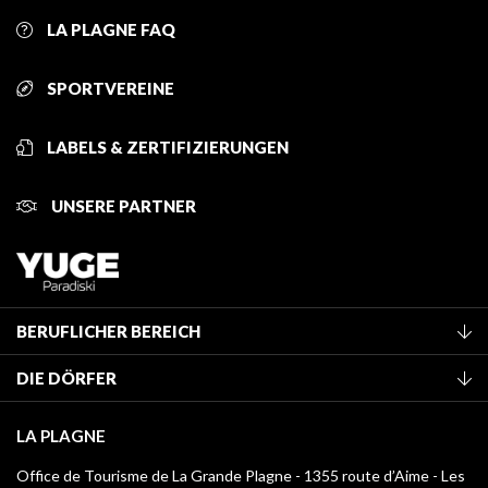
LA PLAGNE FAQ
SPORTVEREINE
LABELS & ZERTIFIZIERUNGEN
UNSERE PARTNER
BERUFLICHER BEREICH
Mitglied des Fremdenverkehrsamtes werden
DIE DÖRFER
Klassifizierung von Möbeln
La Plagne Vallée
Kurtaxe
LA PLAGNE
Montchavin - Les Coches
Mediathek
Office de Tourisme de La Grande Plagne - 1355 route d’Aime - Les
Champagny-en-Vanoise