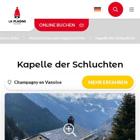
Skip
to
main
ONLINE BUCHEN
content
giöses Erbe
Historisches und religiöses Erbe
Kapelle der Schluchten
Kapelle der Schluchten
Champagny en Vanoise
MEHR ERFAHREN