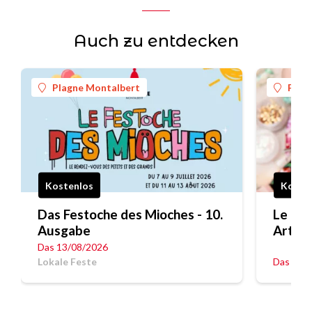
Auch zu entdecken
Plagne Montalbert
Plag
Kostenlos
Koste
Das Festoche des Mioches - 10.
Le Fes
Ausgabe
Art
Das 13/08/2026
Lokale Feste
Das 12/