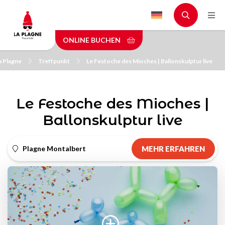
Skip
to
main
ONLINE BUCHEN
content
a Plagne
Treffpunkt
Le Festoche des Mioches | Ballonskulptur live
Le Festoche des Mioches |
Ballonskulptur live
Plagne Montalbert
MEHR ERFAHREN