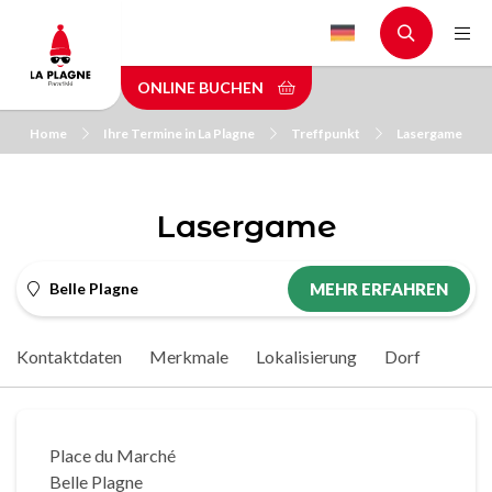
Skip
to
main
ONLINE BUCHEN
content
Home
Ihre Termine in La Plagne
Treffpunkt
Lasergame
Lasergame
Belle Plagne
MEHR ERFAHREN
Kontaktdaten
Merkmale
Lokalisierung
Dorf
Place du Marché
Belle Plagne