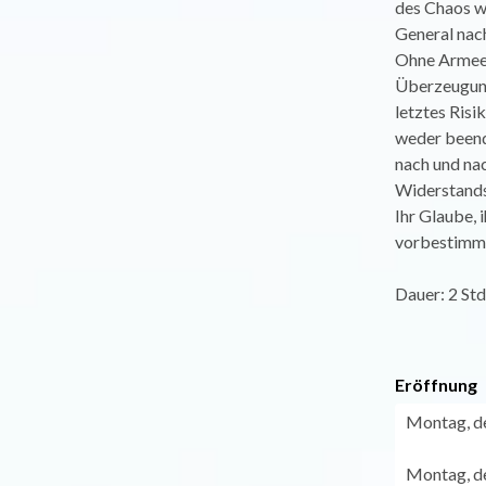
des Chaos we
General nach
Ohne Armee,
Überzeugung:
letztes Risi
weder beende
nach und nac
Widerstands
Ihr Glaube, 
vorbestimmt
Dauer: 2 Std
Eröffnung
Montag, de
Montag, de