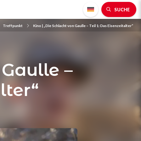
SUCHE
Treffpunkt
Kino | „Die Schlacht von Gaulle – Teil 1: Das Eisenzeitalter“
 Gaulle –
lter“