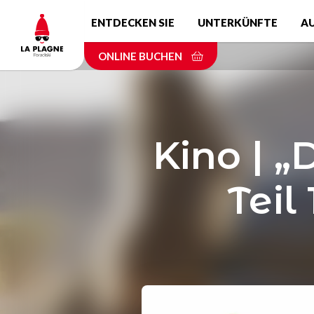
Skip
ENTDECKEN SIE
UNTERKÜNFTE
A
to
main
ONLINE BUCHEN
content
Kino | „
Teil