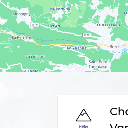
Ch
Va
Höhe