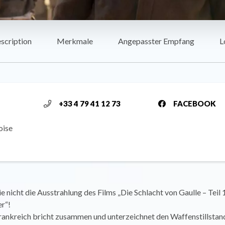
scription
Merkmale
Angepasster Empfang
L
+33 4 79 41 12 73
FACEBOOK
oise
e nicht die Ausstrahlung des Films „Die Schlacht von Gaulle – Teil 
er“!
rankreich bricht zusammen und unterzeichnet den Waffenstillstand