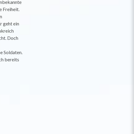
 unbekannte
 Freiheit.
n
r geht ein
nkreich
cht. Doch
e Soldaten.
ch bereits