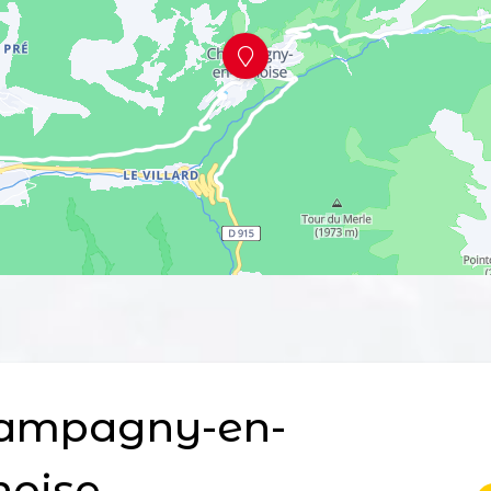
ampagny-en-
noise