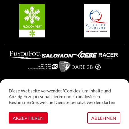
Belle Plagne
Plagne Villages
Plagne Aime 2000
Diese Webseite verwendet 'Cookies' um Inhalte und
Rechtliche Hinweise
Anzeigen zu personalisieren und zu analysieren.
Datenschutzrichtlinie
Bestimmen Sie, welche Dienste benutzt werden dürfen
Regie: StudioJuillet
Verwaltung von Cookies
AKZEPTIEREN
ABLEHNEN