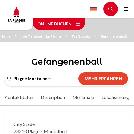
Skip
to
main
ONLINE BUCHEN
content
Home
Ihre Termine in La Plagne
Treffpunkt
Gefangenenball
Gefangenenball
Plagne Montalbert
MEHR ERFAHREN
Kontaktdaten
Description
Merkmale
Lokalisierung
City Stade
73210 Plagne-Montalbert