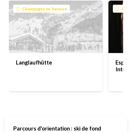
Champagny en Vanoise
Cham
Langlaufhütte
Espace
Interp
Parcours d'orientation : ski de fond