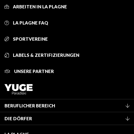
ARBEITEN IN LA PLAGNE
LA PLAGNE FAQ
SPORTVEREINE
LABELS & ZERTIFIZIERUNGEN
UNSERE PARTNER
BERUFLICHER BEREICH
Mitglied des Fremdenverkehrsamtes werden
DIE DÖRFER
Klassifizierung von Möbeln
La Plagne Vallée
Kurtaxe