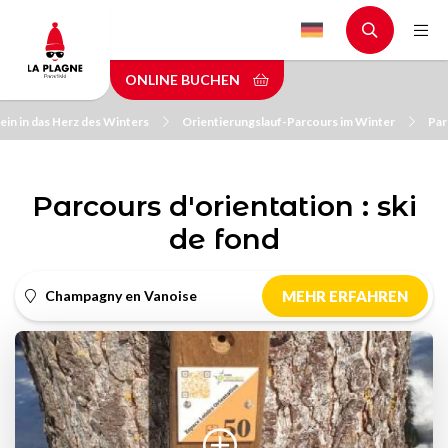
Skip
to
main
ONLINE BUCHEN
content
ein in das Herz des Winters
Orientierungslauf-Parcours im Winter
Par
Parcours d'orientation : ski
de fond
Champagny en Vanoise
MEHR ERFAHREN