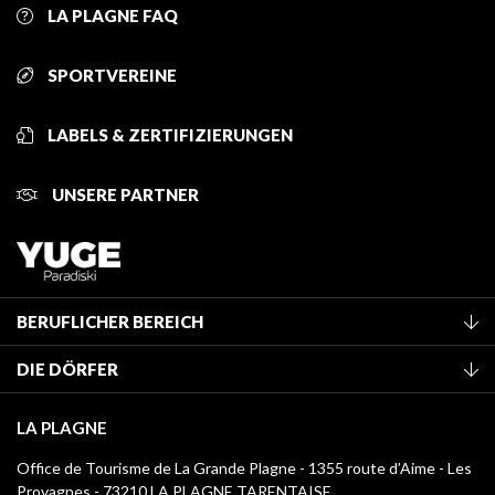
LA PLAGNE FAQ
SPORTVEREINE
LABELS & ZERTIFIZIERUNGEN
UNSERE PARTNER
BERUFLICHER BEREICH
Mitglied des Fremdenverkehrsamtes werden
DIE DÖRFER
Klassifizierung von Möbeln
La Plagne Vallée
Kurtaxe
LA PLAGNE
Champagny-en-Vanoise
Mediathek
Office de Tourisme de La Grande Plagne - 1355 route d’Aime - Les
Montchavin - Les Coches
Provagnes - 73210 LA PLAGNE TARENTAISE
Logos La Plagne