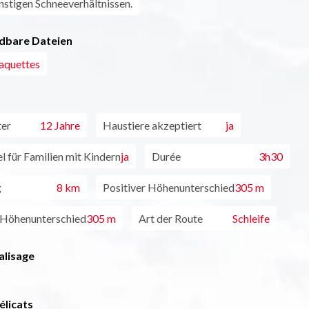
nstigen Schneeverhältnissen.
dbare Dateien
raquettes
ter
12 Jahre
Haustiere akzeptiert
ja
l für Familien mit Kindern
ja
Durée
3h30
g
8 km
Positiver Höhenunterschied
305 m
 Höhenunterschied
305 m
Art der Route
Schleife
alisage
élicats