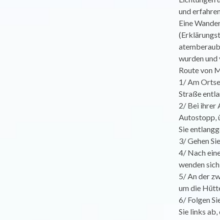
und erfahre
Eine Wanderu
(Erklärungst
atemberauben
wurden und 
Route von M
1/ Am Ortse
Straße entla
2/ Bei ihrer
Autostopp, 
Sie entlang
3/ Gehen Si
4/ Nach eine
wenden sich
5/ An der zw
um die Hütte
6/ Folgen Si
Sie links ab