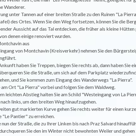
ne Wanderer.
ng unter Tannen auf einer breiten Straße zu den Ruinen "La Pierra
afel) des Ortes. Wenn Sie den Weg fortsetzen, können Sie die Ber
der Aussicht auf das Tal entdecken, die früher als kleine Hütten
von denen einige renoviert wurden.
ontchavin aus
ingang von Montchavin (Kreisverkehr) nehmen Sie den Bürgersteig
ngführt.
 Ankunft haben Sie Treppen, biegen Sie rechts ab, dann haben Sie ei
überqueren Sie die Straße, um sich auf dem Parkplatz wiederzufin
gehen, und Sie kommen zum Eingang des Wanderwegs "La Pierra".
e am Ort "La Pierra" vorbei und folgen Sie dem Waldweg.
m leichten Abstieg halten Sie am Schild "Westeingang von La Pier
 nach links, um den breiten Weg hinaufzugehen.
eiten gut markierten Kurve gehen Sie rechts weiter für einen kurz
 "Le Pantier" zu erreichen.
e nun der Straße, die zu Ihrer Linken bis nach Praz Salvard hinauffü
, durchqueren Sie den im Winter nicht bewohnten Weiler und gehen S