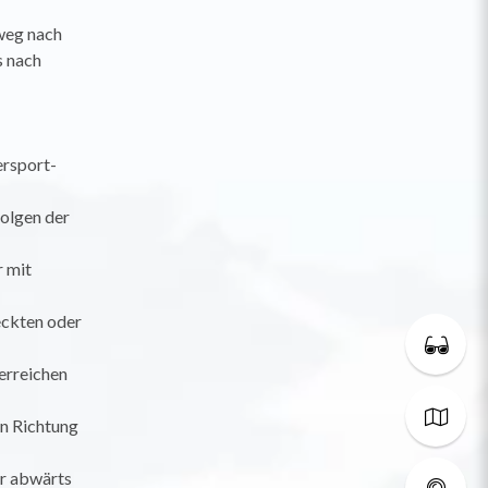
kweg nach
s nach
ersport-
folgen der
r mit
eckten oder
 erreichen
in Richtung
er abwärts