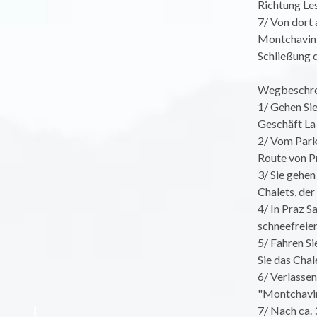
Richtung Le
7/ Von dort 
Montchavin 
Schließung d
Wegbeschre
1/ Gehen Si
Geschäft La
2/ Vom Parkp
Route von Pr
3/ Sie gehen
Chalets, der
4/ In Praz S
schneefreien
5/ Fahren Si
Sie das Chal
6/ Verlassen
"Montchavin
7/ Nach ca.