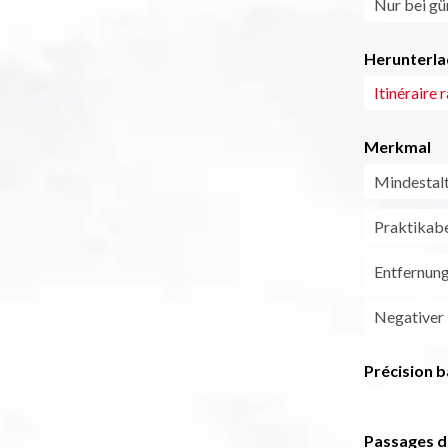
Nur bei gü
Herunterla
Itinéraire 
Merkmal
Mindestal
Praktikabe
Entfernun
Negativer
Précision b
Passages d