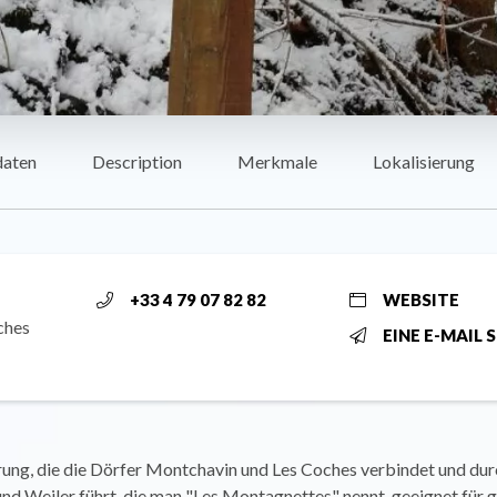
daten
Description
Merkmale
Lokalisierung
+33 4 79 07 82 82
WEBSITE
ches
EINE E-MAIL 
ung, die die Dörfer Montchavin und Les Coches verbindet und dur
nd Weiler führt, die man "Les Montagnettes" nennt, geeignet für g