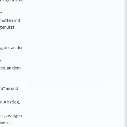
"
ghütten mit
 genutzt
, der an der
n
den, an dem
ra" an und
en Abstieg,
hrt, zweigen
ie in