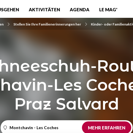
USGEHEN
AKTIVITÄTEN
AGENDA
LE MAG'
ten
Stellen Sie Ihre Familienerinnerungen her
Kinder- oder Familienakti
hneeschuh-Rout
havin-Les Coche
Praz Salvard
Montchavin - Les Coches
MEHR ERFAHREN