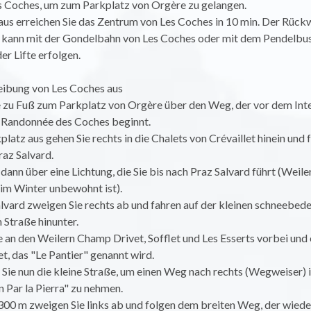
s Coches, um zum Parkplatz von Orgère zu gelangen.
aus erreichen Sie das Zentrum von Les Coches in 10 min. Der Rüc
kann mit der Gondelbahn von Les Coches oder mit dem Pendelbu
er Lifte erfolgen.
ibung von Les Coches aus
e zu Fuß zum Parkplatz von Orgère über den Weg, der vor dem Int
 Randonnée des Coches beginnt.
latz aus gehen Sie rechts in die Chalets von Crévaillet hinein und 
az Salvard.
 dann über eine Lichtung, die Sie bis nach Praz Salvard führt (Weile
 im Winter unbewohnt ist).
alvard zweigen Sie rechts ab und fahren auf der kleinen schneebed
 Straße hinunter.
e an den Weilern Champ Drivet, Sofflet und Les Esserts vorbei und
et, das "Le Pantier" genannt wird.
 Sie nun die kleine Straße, um einen Weg nach rechts (Wegweiser) 
 Par la Pierra" zu nehmen.
 300 m zweigen Sie links ab und folgen dem breiten Weg, der wied