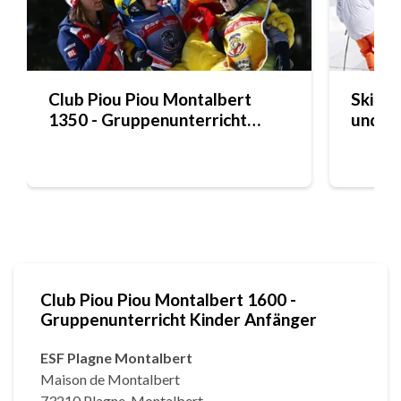
Club Piou Piou Montalbert
Ski - 
1350 - Gruppenunterricht
und E
Kinder Anfänger
Club Piou Piou Montalbert 1600 -
Gruppenunterricht Kinder Anfänger
ESF Plagne Montalbert
Maison de Montalbert
73210 Plagne-Montalbert