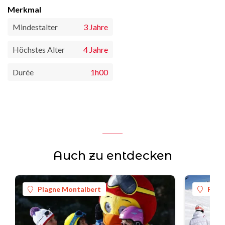
Merkmal
Mindestalter
3 Jahre
Höchstes Alter
4 Jahre
Durée
1h00
Auch zu entdecken
Plagne Montalbert
Plag