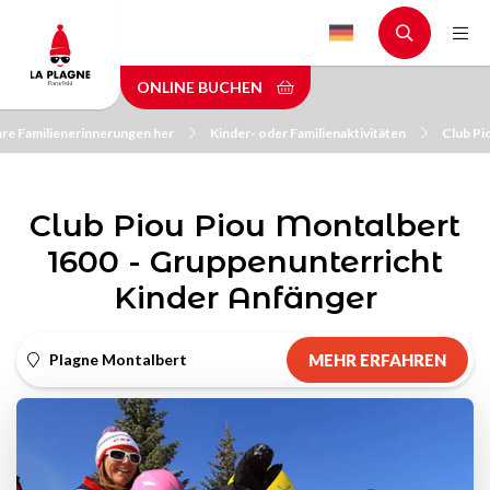
Skip
to
main
ONLINE BUCHEN
content
Ihre Familienerinnerungen her
Kinder- oder Familienaktivitäten
Club Pi
Club Piou Piou Montalbert
1600 - Gruppenunterricht
Kinder Anfänger
Plagne Montalbert
MEHR ERFAHREN