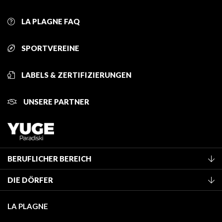
LA PLAGNE FAQ
SPORTVEREINE
LABELS & ZERTIFIZIERUNGEN
UNSERE PARTNER
BERUFLICHER BEREICH
Mitglied des Fremdenverkehrsamtes werden
DIE DÖRFER
Klassifizierung von Möbeln
La Plagne Vallée
Kurtaxe
LA PLAGNE
Champagny-en-Vanoise
Mediathek