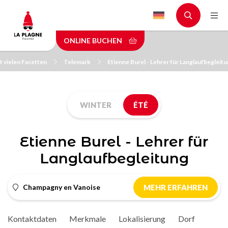
Skip
to
main
ONLINE BUCHEN
content
t vielen Facetten
Telemark
Etienne Burel - Lehrer für Langlaufbegleit
WINTER
ÉTÉ
Etienne Burel - Lehrer für
Langlaufbegleitung
Champagny en Vanoise
MEHR ERFAHREN
Kontaktdaten
Merkmale
Lokalisierung
Dorf