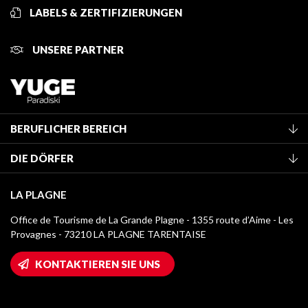
LABELS & ZERTIFIZIERUNGEN
UNSERE PARTNER
BERUFLICHER BEREICH
Mitglied des Fremdenverkehrsamtes werden
DIE DÖRFER
Klassifizierung von Möbeln
La Plagne Vallée
Kurtaxe
LA PLAGNE
Montchavin - Les Coches
Mediathek
Office de Tourisme de La Grande Plagne - 1355 route d’Aime - Les
Champagny-en-Vanoise
Provagnes - 73210 LA PLAGNE TARENTAISE
Logos La Plagne
Montalbert
Wifi-Zugang
KONTAKTIEREN SIE UNS
Plagne 1800
Haus der Eigentümer
Plagne Bellecôte
Presseraum
Plagne Centre