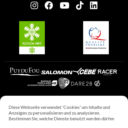
Charta der Engagierten Akteure
Plagne Soleil
Gruppen und Seminare
Belle Plagne
Plagne Villages
Plagne Aime 2000
Diese Webseite verwendet 'Cookies' um Inhalte und
Rechtliche Hinweise
Anzeigen zu personalisieren und zu analysieren.
Datenschutzrichtlinie
Bestimmen Sie, welche Dienste benutzt werden dürfen
Regie: StudioJuillet