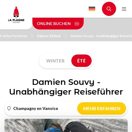
Skip
to
main
ONLINE BUCHEN
content
t vielen Facetten
Alpiner Skilauf
Damien Souvy - Unabhängiger Reisef
WINTER
ÉTÉ
Damien Souvy -
Unabhängiger Reiseführer
Champagny en Vanoise
MEHR ERFAHREN