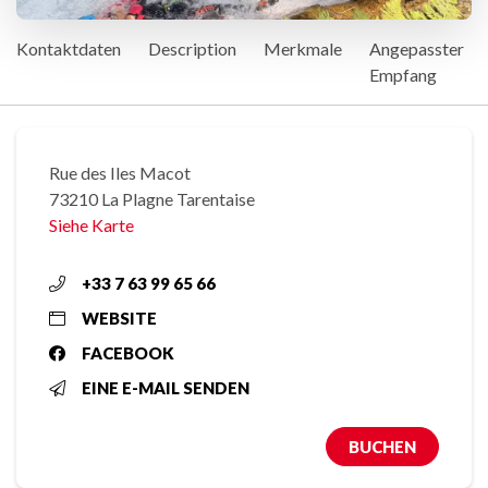
Kontaktdaten
Description
Merkmale
Angepasster
Empfang
Rue des Iles Macot
73210 La Plagne Tarentaise
Siehe Karte
+33 7 63 99 65 66
WEBSITE
FACEBOOK
EINE E-MAIL SENDEN
BUCHEN