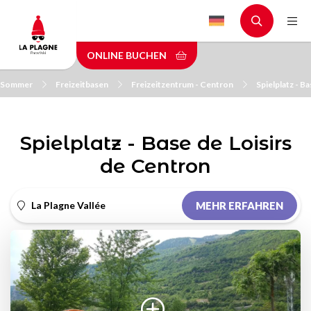
Skip
to
main
ONLINE BUCHEN
content
m Sommer
Freizeitbasen
Freizeitzentrum - Centron
Spielplatz - B
Spielplatz - Base de Loisirs
de Centron
La Plagne Vallée
MEHR ERFAHREN