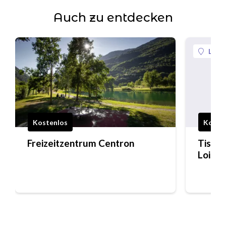
Auch zu entdecken
La Pl
Kostenlos
Koste
Freizeitzentrum Centron
Tischt
Loisir