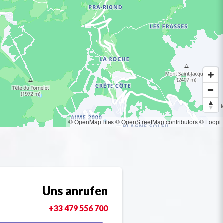
© OpenMapTiles
© OpenStreetMap contributors
© Loopi
Uns anrufen
+33 479 556 700