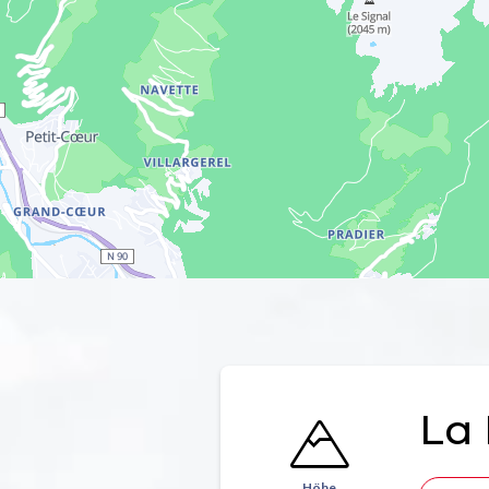
La 
Höhe