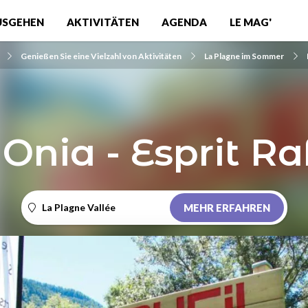
USGEHEN
AKTIVITÄTEN
AGENDA
LE MAG'
Genießen Sie eine Vielzahl von Aktivitäten
La Plagne im Sommer
Onia - Esprit Ra
La Plagne Vallée
MEHR ERFAHREN