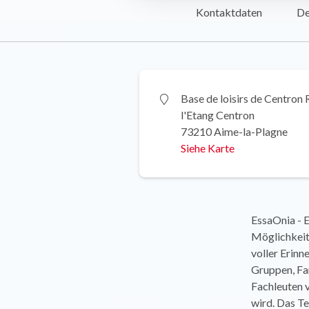
Kontaktdaten
De
Base de loisirs de Centron 
l'Etang Centron
73210 Aime-la-Plagne
Siehe Karte
EssaOnia - E
Möglichkeit,
voller Erinn
Gruppen, Fam
Fachleuten v
wird. Das Te