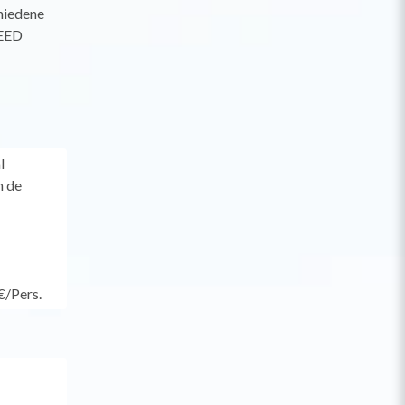
hiedene
PEED
l
n de
€/Pers.