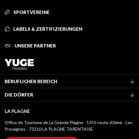
SPORTVEREINE
LABELS & ZERTIFIZIERUNGEN
UNSERE PARTNER
BERUFLICHER BEREICH
Mitglied des Fremdenverkehrsamtes werden
DIE DÖRFER
Klassifizierung von Möbeln
La Plagne Vallée
Kurtaxe
LA PLAGNE
Montchavin - Les Coches
Mediathek
Office de Tourisme de La Grande Plagne - 1355 route d’Aime - Les
Champagny-en-Vanoise
Provagnes - 73210 LA PLAGNE TARENTAISE
Logos La Plagne
Montalbert