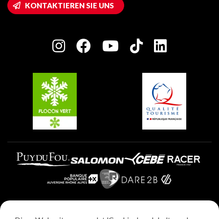
Wifi-Zugang
KONTAKTIEREN SIE UNS
Plagne 1800
Haus der Eigentümer
Plagne Bellecôte
Presseraum
Plagne Centre
Charta der Engagierten Akteure
Plagne Soleil
Gruppen und Seminare
Belle Plagne
Plagne Villages
Plagne Aime 2000