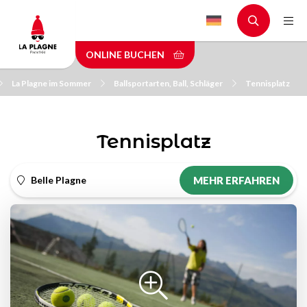
Skip
to
main
ONLINE BUCHEN
content
La Plagne im Sommer
Ballsportarten, Ball, Schläger
Tennisplatz
Tennisplatz
Belle Plagne
MEHR ERFAHREN