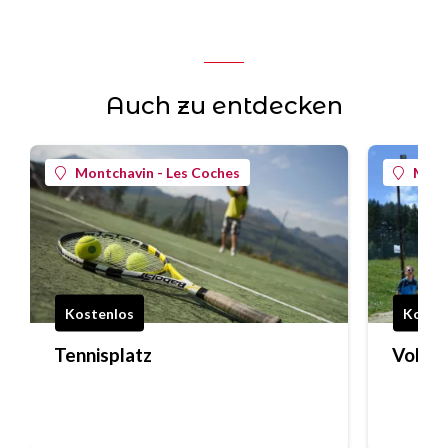
Auch zu entdecken
Montchavin - Les Coches
Mont
Kostenlos
Koste
Tennisplatz
Volley