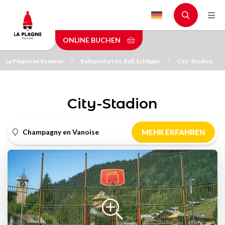
Skip
to
main
ONLINE BUCHEN
content
La Plagne im Sommer
Ballsportarten, Ball, Schläger
City-Stadion
City-Stadion
Champagny en Vanoise
MEHR ERFAHREN