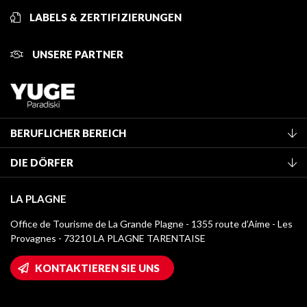
LABELS & ZERTIFIZIERUNGEN
UNSERE PARTNER
BERUFLICHER BEREICH
Mitglied des Fremdenverkehrsamtes werden
DIE DÖRFER
Klassifizierung von Möbeln
La Plagne Vallée
Kurtaxe
LA PLAGNE
Montchavin - Les Coches
Mediathek
Office de Tourisme de La Grande Plagne - 1355 route d’Aime - Les
Champagny-en-Vanoise
Provagnes - 73210 LA PLAGNE TARENTAISE
Logos La Plagne
Montalbert
Wifi-Zugang
KONTAKTIEREN SIE UNS
Plagne 1800
Haus der Eigentümer
Plagne Bellecôte
Presseraum