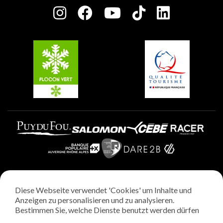
Plagne Centre
Charta der Engagierten Akteure
Plagne Soleil
Gruppen und Seminare
Belle Plagne
Plagne Villages
Plagne Aime 2000
Diese Webseite verwendet 'Cookies' um Inhalte und
Rechtliche Hinweise
Anzeigen zu personalisieren und zu analysieren.
Datenschutzrichtlinie
Bestimmen Sie, welche Dienste benutzt werden dürfen
Regie: StudioJuillet