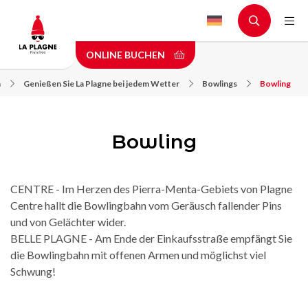
Skip
to
main
ONLINE BUCHEN
content
n
Genießen Sie La Plagne bei jedem Wetter
Bowlings
Bowling
Bowling
CENTRE - Im Herzen des Pierra-Menta-Gebiets von Plagne
Centre hallt die Bowlingbahn vom Geräusch fallender Pins
und von Gelächter wider.
BELLE PLAGNE - Am Ende der Einkaufsstraße empfängt Sie
die Bowlingbahn mit offenen Armen und möglichst viel
Schwung!