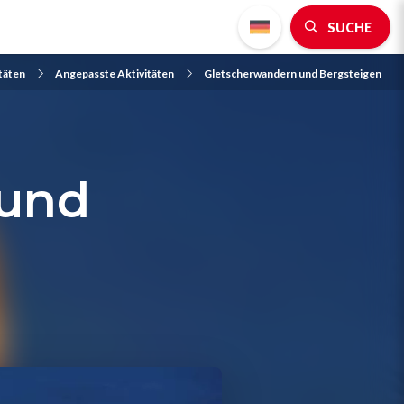
SUCHE
itäten
Angepasste Aktivitäten
Gletscherwandern und Bergsteigen
 und