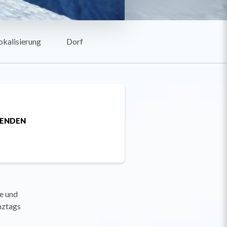
okalisierung
Dorf
SENDEN
e und
nztags