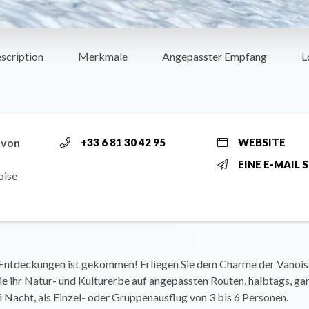
scription
Merkmale
Angepasster Empfang
L
 von
+33 6 81 30 42 95
WEBSITE
EINE E-MAIL 
oise
r Entdeckungen ist gekommen! Erliegen Sie dem Charme der Vanois
e ihr Natur- und Kulturerbe auf angepassten Routen, halbtags, ga
 Nacht, als Einzel- oder Gruppenausflug von 3 bis 6 Personen.