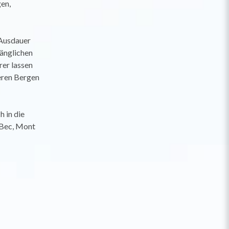
gen,
 Ausdauer
gänglichen
rer lassen
seren Bergen
h in die
 Bec, Mont