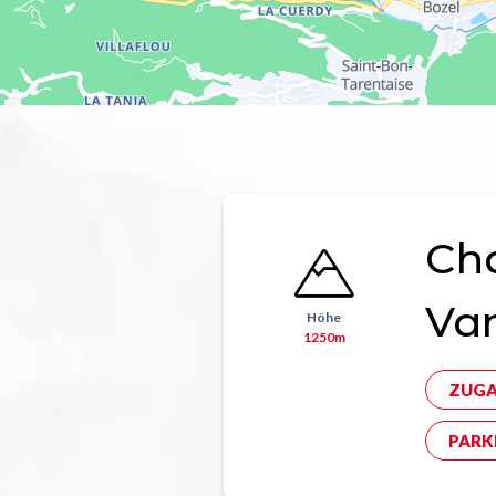
Ch
Va
Höhe
1250m
ZUGA
PARK