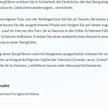
rgführer erleben Sie in Sicherheit die Eindrücke, die das Bergstei
touren, Gletscherwanderungen... vermitteln.
ine eigene Tour, von der Anfängertour bis hin zu Touren, die etwas
erlassen Sie die ausgetretenen Pfade und steigen Sie auf einem zu
auf im Herzen des Parc de la Vanoise in die Höhe. Erfahrene Füh
n Schätzen teilhaben. Erleben Sie einen authentischen Abend in un
sen in einer Berghütte.
g eines Bergführers und mit Steigeisen ausgestattet, können Sie sic
der prestigeträchtigsten Gipfel der Vanoise (Grande casse, Grand
lle de la Vanoise...) einführen lassen oder diese perfektionieren.
iculté
perten/Fortgeschrittene