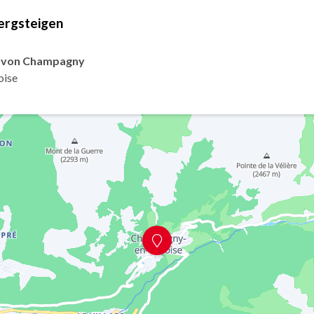
ergsteigen
r von Champagny
oise