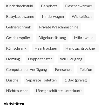
Kinderhochstuhl
Babybett
Flaschenwärmer
Babybadewanne
Kinderwagen
Wickeltisch
Gefrierschrank
Private Waschmaschine
Geschirrspüler
Bügelausrüstung
Mikrowelle
Kühlschrank
Haartrockner
Handtuchtrockner
Heizung
Doppelfenster
WIFI-Zugang
Computer zur Verfügung
Fernsehen
Telefon
Dusche
Separate Toiletten
1 Bad (privat)
Nichtraucher
Lärmgeschützte Unterkunft
Aktivitäten