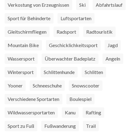
Verkostung von Erzeugnissen
Ski
Abfahrtslauf
Sport für Behinderte
Luftsportarten
Gleitschirmfliegen
Radsport
Radtouristik
Mountain Bike
Geschicklichkeitssport
Jagd
Wassersport
Überwachter Badeplatz
Angeln
Wintersport
Schlittenhunde
Schlitten
Yooner
Schneeschuhe
Snowscooter
Verschiedene Sportarten
Boulespiel
Wildwassersportarten
Kanu
Rafting
Sport zu Fuß
Fußwanderung
Trail