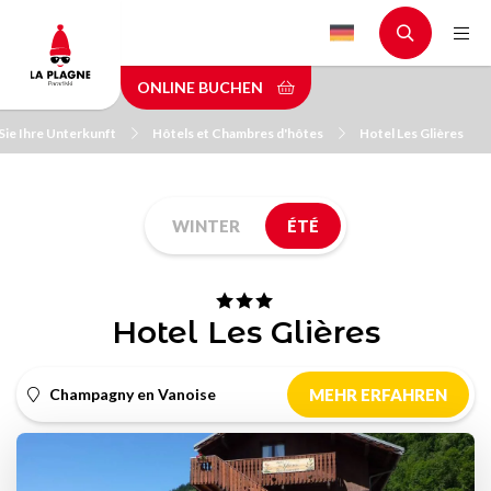
Skip
to
main
ONLINE BUCHEN
content
Sie Ihre Unterkunft
Hôtels et Chambres d'hôtes
Hotel Les Glières
WINTER
ÉTÉ
Hotel Les Glières
Champagny en Vanoise
MEHR ERFAHREN