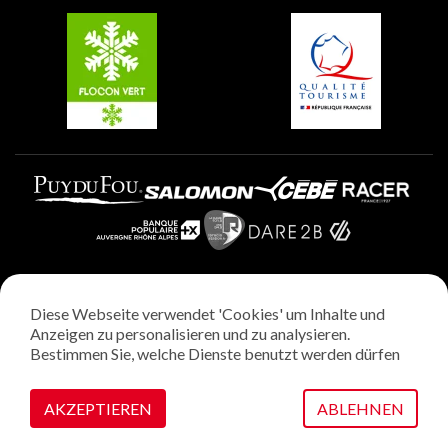
Belle Plagne
Plagne Villages
Plagne Aime 2000
Diese Webseite verwendet 'Cookies' um Inhalte und
Rechtliche Hinweise
Anzeigen zu personalisieren und zu analysieren.
Datenschutzrichtlinie
Bestimmen Sie, welche Dienste benutzt werden dürfen
Regie: StudioJuillet
Verwaltung von Cookies
AKZEPTIEREN
ABLEHNEN