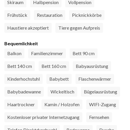
Skiraum
Halbpension
Vollpension
Frühstück
Restauration
Picknickkörbe
Haustiere akzeptiert
Tiere gegen Aufpreis
Bequemlichkeit
Balkon
Familienzimmer
Bett 90 cm
Bett 140 cm
Bett 160 cm
Babyausrüstung
Kinderhochstuhl
Babybett
Flaschenwärmer
Babybadewanne
Wickeltisch
Bügelausrüstung
Haartrockner
Kamin / Holzofen
WIFI-Zugang
Kostenloser privater Internetzugang
Fernsehen
Telefon Direktdurchwahl
Badewanne
Dusche