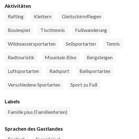
Aktivitäten
Rafting
Klettern
Gleitschirmfliegen
Boulespiel
Tischtennis
Fußwanderung
Wildwassersportarten
Seilsportarten
Tennis
Radtouristik
Mountain Bike
Bergsteigen
Luftsportarten
Radsport
Ballsportarten
Verschiedene Sportarten
Sport zu Fuß
Labels
Famille plus (Familienferien)
Sprachen des Gastlandes