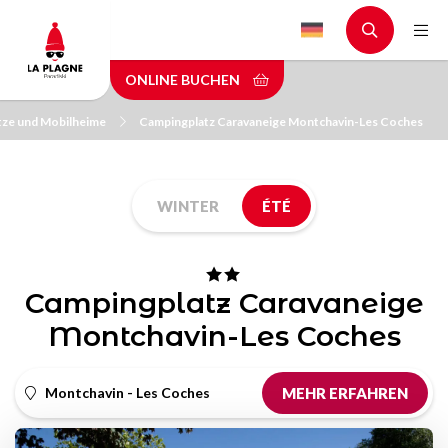
Skip
to
main
ONLINE BUCHEN
content
tze und Mobilheime
Campingplatz Caravaneige Montchavin-Les Coches
WINTER
ÉTÉ
Campingplatz Caravaneige
Montchavin-Les Coches
Montchavin - Les Coches
MEHR ERFAHREN