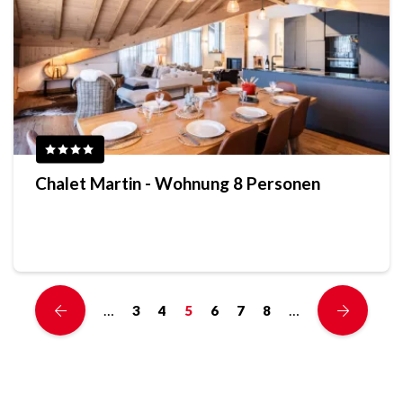
Chalet Martin - Wohnung 8 Personen
…
…
3
4
5
6
7
8