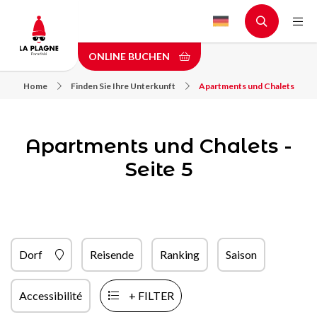
Skip
to
main
ONLINE BUCHEN
content
Home
Finden Sie Ihre Unterkunft
Apartments und Chalets
Apartments und Chalets -
Seite 5
Dorf
Reisende
Ranking
Saison
Accessibilité
+ FILTER