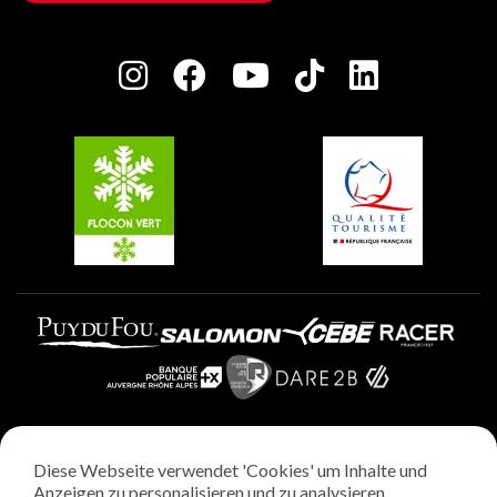
Haus der Eigentümer
Plagne Bellecôte
Presseraum
Plagne Centre
Charta der Engagierten Akteure
Plagne Soleil
Gruppen und Seminare
Belle Plagne
Plagne Villages
Plagne Aime 2000
Diese Webseite verwendet 'Cookies' um Inhalte und
Rechtliche Hinweise
Anzeigen zu personalisieren und zu analysieren.