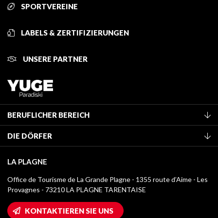
SPORTVEREINE
LABELS & ZERTIFIZIERUNGEN
UNSERE PARTNER
BERUFLICHER BEREICH
Mitglied des Fremdenverkehrsamtes werden
DIE DÖRFER
Klassifizierung von Möbeln
La Plagne Vallée
Kurtaxe
LA PLAGNE
Montchavin - Les Coches
Mediathek
Office de Tourisme de La Grande Plagne - 1355 route d’Aime - Les
Champagny-en-Vanoise
Provagnes - 73210 LA PLAGNE TARENTAISE
Logos La Plagne
Montalbert
Wifi-Zugang
KONTAKTIEREN SIE UNS
Plagne 1800