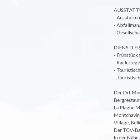
AUSSTAT
- Ausstattun
- Abfallma
- Gesellscha
DIENSTLE
- Frühstück 
- Raclettege
- Touristis
- Touristisc
Der Ort Mon
Bergrestaur
La Plagne Mo
Montchavin, 
Village, Bel
Der TGV-Bah
In der Nähe 