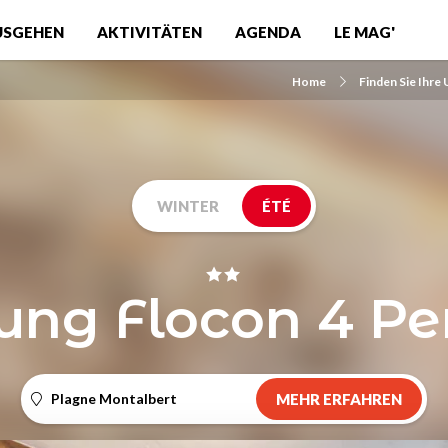
USGEHEN
AKTIVITÄTEN
AGENDA
LE MAG'
Home
Finden Sie Ihre
WINTER
ÉTÉ
ng Flocon 4 Pe
Plagne Montalbert
MEHR ERFAHREN