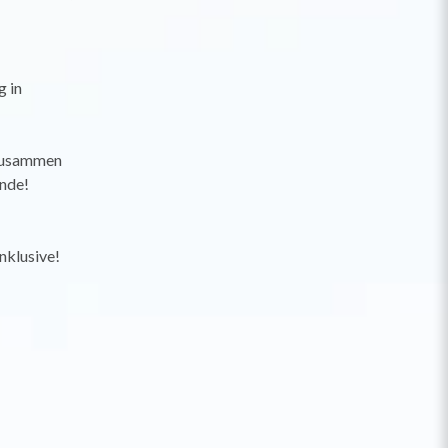
g in
 zusammen
unde!
nklusive!