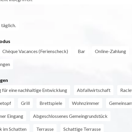
täglich.
odus
Chèque Vacances (Ferienscheck)
Bar
Online-Zahlung
ungen
ngen
 für eine nachhaltige Entwicklung
Abfallwirtschaft
Racle
etopf
Grill
Brettspiele
Wohnzimmer
Gemeinsam
er Eingang
Abgeschlossenes Gemeingrundstück
k im Schatten
Terrasse
Schattige Terrasse