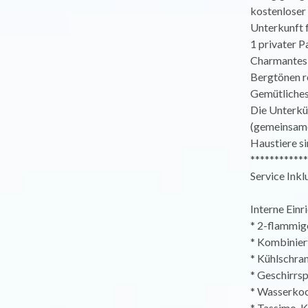
kostenloser
Unterkunft f
1 privater 
Charmantes F
Bergtönen r
Gemütliches
Die Unterkü
(gemeinsame
Haustiere si
************
Service Inkl
Interne Einr
* 2-flammig
* Kombinier
* Kühlschra
* Geschirrsp
* Wasserko
* Tassimo-K