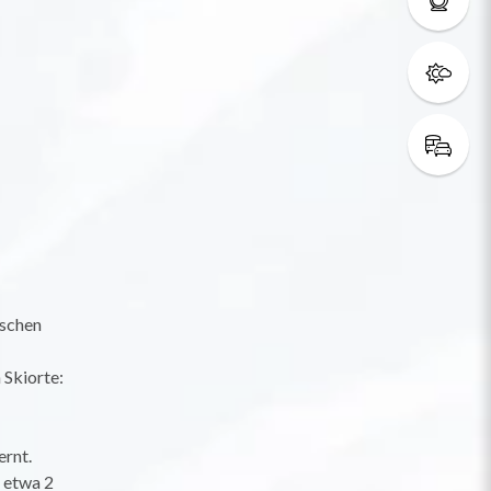
ischen
 Skiorte:
rnt.
t etwa 2