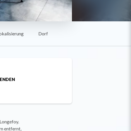
okalisierung
Dorf
SENDEN
Longefoy.
m entfernt,