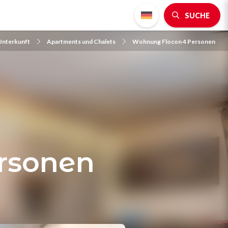
SUCHE
 Unterkunft
Apartments und Chalets
Wohnung Flocon 4 Personen
rsonen