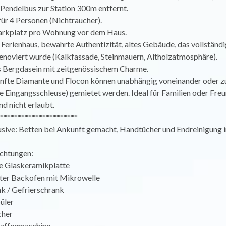
 Pendelbus zur Station 300m entfernt.
ür 4 Personen (Nichtraucher).
Parkplatz pro Wohnung vor dem Haus.
erienhaus, bewahrte Authentizität, altes Gebäude, das vollständi
enoviert wurde (Kalkfassade, Steinmauern, Altholzatmosphäre).
 Bergdasein mit zeitgenössischem Charme.
nfte Diamante und Flocon können unabhängig voneinander oder
 Eingangsschleuse) gemietet werden. Ideal für Familien oder Fre
nd nicht erlaubt.
**********************
usive: Betten bei Ankunft gemacht, Handtücher und Endreinigung i
ichtungen:
e Glaskeramikplatte
ter Backofen mit Mikrowelle
nk / Gefrierschrank
üler
cher
affeemaschine