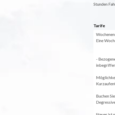
Stunden Fahr
Tarife
Wochenende
Eine Woche
- Bezogene
inbegriffen
Möglichkei
Kurzaufent
Buchen Sie 
Degressiver
Steuer ist 