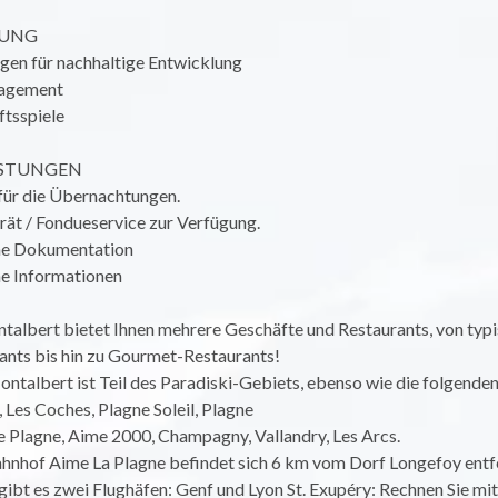
TUNG
gen für nachhaltige Entwicklung
nagement
ftsspiele
ISTUNGEN
für die Übernachtungen.
rät / Fondueservice zur Verfügung.
che Dokumentation
he Informationen
talbert bietet Ihnen mehrere Geschäfte und Restaurants, von typ
ants bis hin zu Gourmet-Restaurants!
ntalbert ist Teil des Paradiski-Gebiets, ebenso wie die folgenden
Les Coches, Plagne Soleil, Plagne
le Plagne, Aime 2000, Champagny, Vallandry, Les Arcs.
nhof Aime La Plagne befindet sich 6 km vom Dorf Longefoy entfe
gibt es zwei Flughäfen: Genf und Lyon St. Exupéry: Rechnen Sie mi