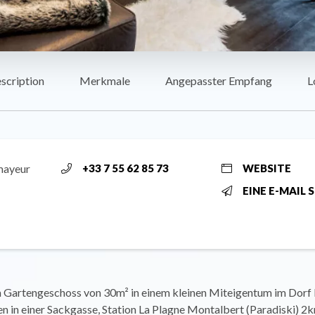
scription
Merkmale
Angepasster Empfang
L
mayeur
+33 7 55 62 85 73
WEBSITE
EINE E-MAIL 
Gartengeschoss von 30m² in einem kleinen Miteigentum im Dorf 
n in einer Sackgasse, Station La Plagne Montalbert (Paradiski) 2k