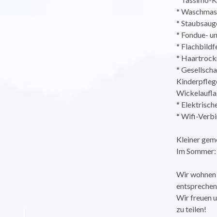
* Waschmas
* Staubsaug
* Fondue- u
* Flachbild
* Haartrock
* Gesellscha
Kinderpfleg
Wickelaufla
* Elektrisc
* Wifi-Verb
Kleiner geme
Im Sommer: G
Wir wohnen 
entsprechend
Wir freuen u
zu teilen!