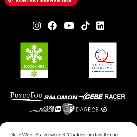
KONTAKTIEREN SIE UNS
Plagne 1800
Haus der Eigentümer
Plagne Bellecôte
Presseraum
Plagne Centre
Charta der Engagierten Akteure
Plagne Soleil
Gruppen und Seminare
Belle Plagne
Plagne Villages
Plagne Aime 2000
Diese Webseite verwendet 'Cookies' um Inhalte und