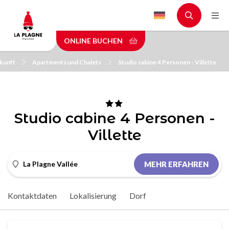
Skip
to
main
ONLINE BUCHEN
content
rkunft
Apartments und Chalets
Studio cabine 4 Personen - Villette
Studio cabine 4 Personen -
Villette
La Plagne Vallée
MEHR ERFAHREN
Kontaktdaten
Lokalisierung
Dorf