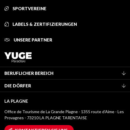
SPORTVEREINE
LABELS & ZERTIFIZIERUNGEN
UNSERE PARTNER
BERUFLICHER BEREICH
Mitglied des Fremdenverkehrsamtes werden
DIE DÖRFER
Klassifizierung von Möbeln
La Plagne Vallée
Kurtaxe
LA PLAGNE
Montchavin - Les Coches
Mediathek
Office de Tourisme de La Grande Plagne - 1355 route d’Aime - Les
Champagny-en-Vanoise
Provagnes - 73210 LA PLAGNE TARENTAISE
Logos La Plagne
Montalbert
Wifi-Zugang