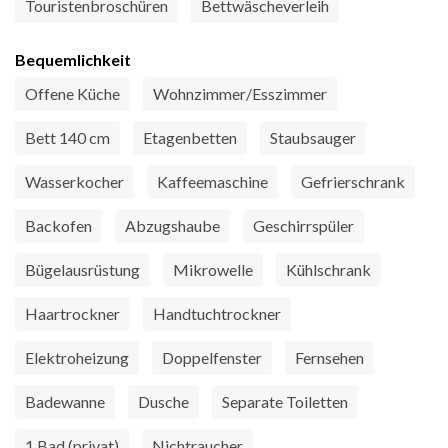
Touristenbroschüren
Bettwäscheverleih
Bequemlichkeit
Offene Küche
Wohnzimmer/Esszimmer
Bett 140 cm
Etagenbetten
Staubsauger
Wasserkocher
Kaffeemaschine
Gefrierschrank
Backofen
Abzugshaube
Geschirrspüler
Bügelausrüstung
Mikrowelle
Kühlschrank
Haartrockner
Handtuchtrockner
Elektroheizung
Doppelfenster
Fernsehen
Badewanne
Dusche
Separate Toiletten
1 Bad (privat)
Nichtraucher