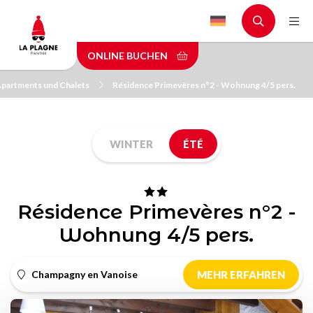
Skip
to
main
ONLINE BUCHEN
content
partments und Chalets
Résidence Primevères n°2 - Wohnung 4/5 pers.
WINTER
ÉTÉ
Résidence Primevères n°2 -
Wohnung 4/5 pers.
Champagny en Vanoise
MEHR ERFAHREN