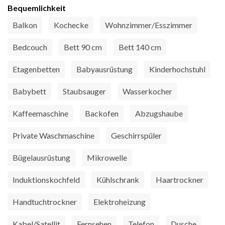
Bequemlichkeit
Balkon
Kochecke
Wohnzimmer/Esszimmer
Bedcouch
Bett 90 cm
Bett 140 cm
Etagenbetten
Babyausrüstung
Kinderhochstuhl
Babybett
Staubsauger
Wasserkocher
Kaffeemaschine
Backofen
Abzugshaube
Private Waschmaschine
Geschirrspüler
Bügelausrüstung
Mikrowelle
Induktionskochfeld
Kühlschrank
Haartrockner
Handtuchtrockner
Elektroheizung
Kabel/Satellit
Fernsehen
Telefon
Dusche