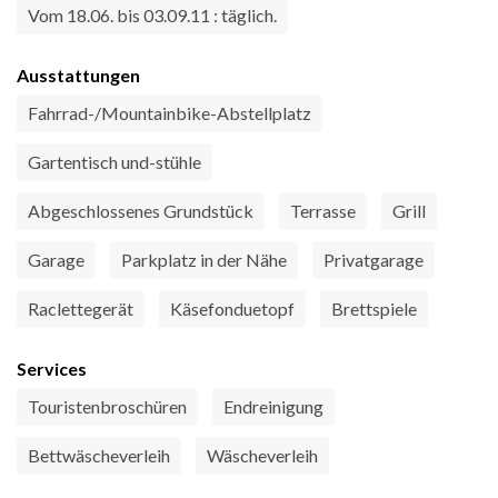
Vom 18.06. bis 03.09.11 : täglich.
Ausstattungen
Fahrrad-/Mountainbike-Abstellplatz
Gartentisch und-stühle
Abgeschlossenes Grundstück
Terrasse
Grill
Garage
Parkplatz in der Nähe
Privatgarage
Raclettegerät
Käsefonduetopf
Brettspiele
Services
Touristenbroschüren
Endreinigung
Bettwäscheverleih
Wäscheverleih