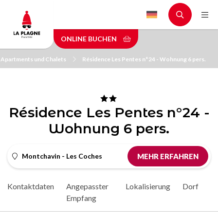
Skip
to
main
ONLINE BUCHEN
content
Apartments und Chalets
Résidence Les Pentes n°24 - Wohnung 6 pers.
Résidence Les Pentes n°24 -
Wohnung 6 pers.
Montchavin - Les Coches
MEHR ERFAHREN
Kontaktdaten
Angepasster
Lokalisierung
Dorf
Empfang