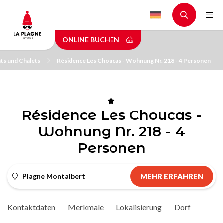
Skip
to
main
ONLINE BUCHEN
content
ts und Chalets
Résidence Les Choucas - Wohnung Nr. 218 - 4 Personen
Résidence Les Choucas -
Wohnung Nr. 218 - 4
Personen
Plagne Montalbert
MEHR ERFAHREN
Kontaktdaten
Merkmale
Lokalisierung
Dorf