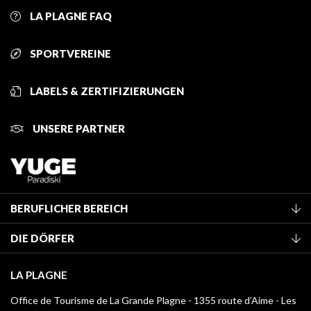
LA PLAGNE FAQ
SPORTVEREINE
LABELS & ZERTIFIZIERUNGEN
UNSERE PARTNER
BERUFLICHER BEREICH
Mitglied des Fremdenverkehrsamtes werden
DIE DÖRFER
Klassifizierung von Möbeln
La Plagne Vallée
Kurtaxe
LA PLAGNE
Montchavin - Les Coches
Mediathek
Office de Tourisme de La Grande Plagne - 1355 route d’Aime - Les
Champagny-en-Vanoise