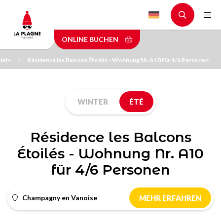
Skip
to
main
ONLINE BUCHEN
content
lets
Résidence les Balcons Étoilés - Wohnung Nr. A10 für 4/6 Personen
WINTER
ÉTÉ
Résidence les Balcons
Étoilés - Wohnung Nr. A10
für 4/6 Personen
Champagny en Vanoise
MEHR ERFAHREN