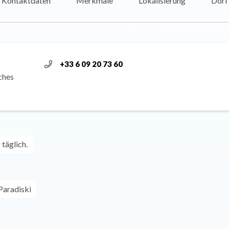
Kontaktdaten
Merkmale
Lokalisierung
Dorf
+33 6 09 20 73 60
ches
täglich.
Paradiski