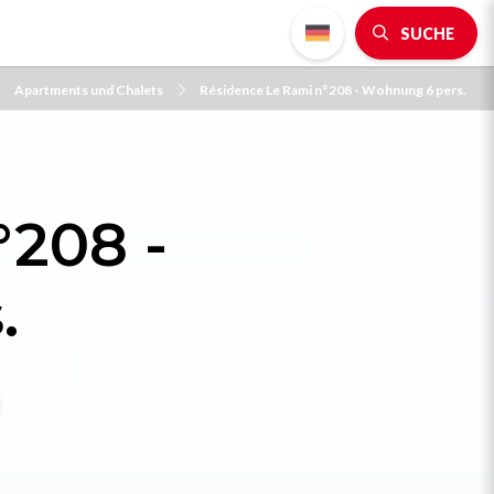
SUCHE
Apartments und Chalets
Résidence Le Rami n°208 - Wohnung 6 pers.
°208 -
.