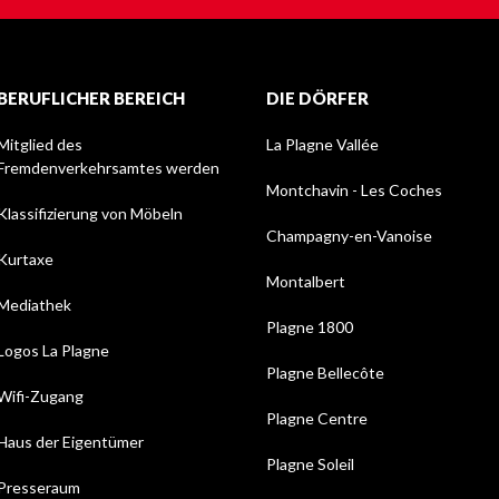
BERUFLICHER BEREICH
DIE DÖRFER
Mitglied des
La Plagne Vallée
Fremdenverkehrsamtes werden
Montchavin - Les Coches
Klassifizierung von Möbeln
Champagny-en-Vanoise
Kurtaxe
Montalbert
Mediathek
Plagne 1800
Logos La Plagne
Plagne Bellecôte
Wifi-Zugang
Plagne Centre
Haus der Eigentümer
Plagne Soleil
Presseraum