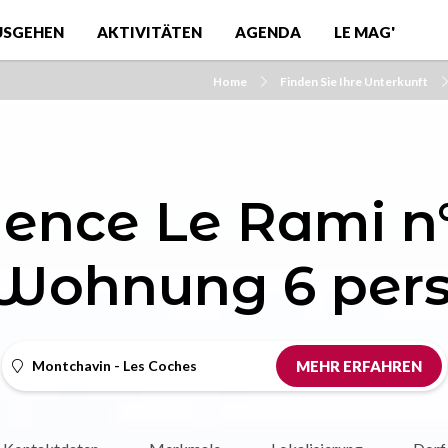
USGEHEN
AKTIVITÄTEN
AGENDA
LE MAG'
Home
Finden Sie Ihre Unterkunft
ence Le Rami n
Wohnung 6 pers
Montchavin - Les Coches
MEHR ERFAHREN