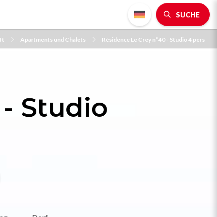
SUCHE
ft
Apartments und Chalets
Résidence Le Crey n°40 - Studio 4 pers
- Studio