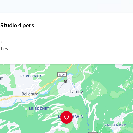
 Studio 4 pers
n
ches