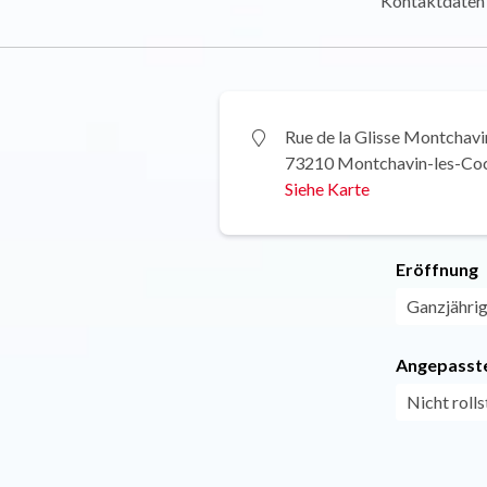
Kontaktdaten
Rue de la Glisse Montchavi
73210 Montchavin-les-Co
Siehe Karte
Eröffnung
Ganzjährig 
Angepasste
Nicht roll