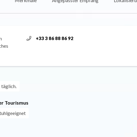
Merkmale
Angepasster Empfang
Lokalisier
n
+33 3 86 88 86 92
ches
täglich.
r Tourismus
stuhlgeeignet