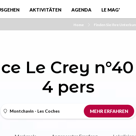
USGEHEN
AKTIVITÄTEN
AGENDA
LE MAG'
Home
Finden Sie Ihre Unterkun
ce Le Crey n°40 
4 pers
Montchavin - Les Coches
MEHR ERFAHREN