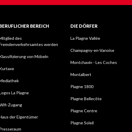
BERUFLICHER BEREICH
DIE DÖRFER
Mitglied des
La Plagne Vallée
Fremdenverkehrsamtes werden
Champagny-en-Vanoise
Klassifizierung von Möbeln
Montchavin - Les Coches
Kurtaxe
Montalbert
Mediathek
Plagne 1800
Logos La Plagne
Plagne Bellecôte
Wifi-Zugang
Plagne Centre
Haus der Eigentümer
Plagne Soleil
Presseraum