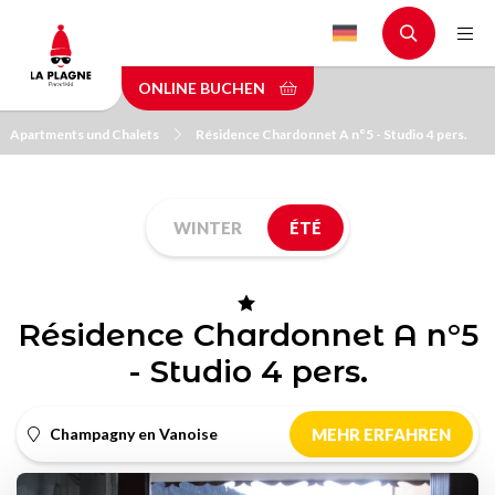
Skip
to
main
ONLINE BUCHEN
content
Apartments und Chalets
Résidence Chardonnet A n°5 - Studio 4 pers.
WINTER
ÉTÉ
Résidence Chardonnet A n°5
- Studio 4 pers.
Champagny en Vanoise
MEHR ERFAHREN