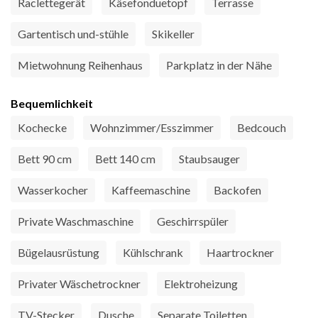
Raclettegerät
Käsefonduetopf
Terrasse
Gartentisch und-stühle
Skikeller
Mietwohnung Reihenhaus
Parkplatz in der Nähe
Bequemlichkeit
Kochecke
Wohnzimmer/Esszimmer
Bedcouch
Bett 90 cm
Bett 140 cm
Staubsauger
Wasserkocher
Kaffeemaschine
Backofen
Private Waschmaschine
Geschirrspüler
Bügelausrüstung
Kühlschrank
Haartrockner
Privater Wäschetrockner
Elektroheizung
TV-Stecker
Dusche
Separate Toiletten