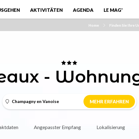
USGEHEN
AKTIVITÄTEN
AGENDA
LE MAG'
Home
Finden Sie Ihre 
eaux - Wohnung
Champagny en Vanoise
MEHR ERFAHREN
aktdaten
Angepasster Empfang
Lokalisierung