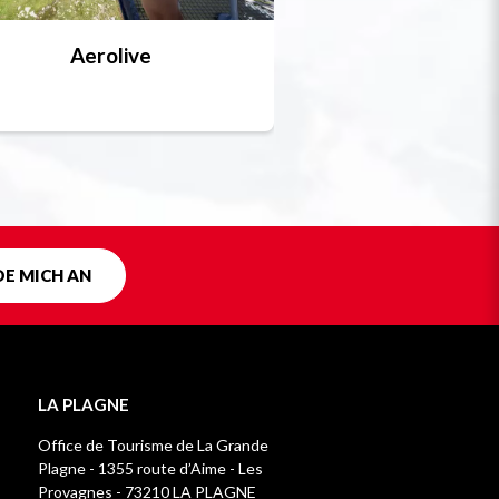
Aerolive
Bobsleigh, Skele
Einzigartig in F
DE MICH AN
LA PLAGNE
Office de Tourisme de La Grande
Plagne - 1355 route d’Aime - Les
Provagnes - 73210 LA PLAGNE