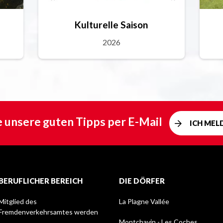
Kulturelle Saison
2026
e unsere guten Tipps per E-Mail
ICH MEL
BERUFLICHER BEREICH
DIE DÖRFER
Mitglied des
La Plagne Vallée
Fremdenverkehrsamtes werden
Montchavin - Les Coches