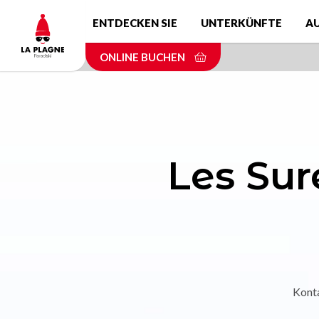
Skip
ENTDECKEN SIE
UNTERKÜNFTE
A
to
main
ONLINE BUCHEN
content
Les Sur
Kont