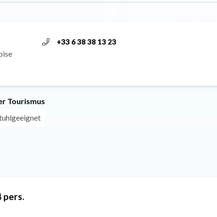
+33 6 38 38 13 23
oise
r Tourismus
stuhlgeeignet
 pers.