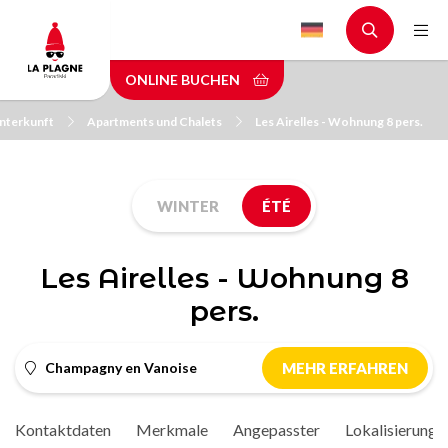
Skip
to
main
ONLINE BUCHEN
content
Unterkunft
Apartments und Chalets
Les Airelles - Wohnung 8 pers.
WINTER
ÉTÉ
Les Airelles - Wohnung 8
pers.
Champagny en Vanoise
MEHR ERFAHREN
Kontaktdaten
Merkmale
Angepasster
Lokalisierung