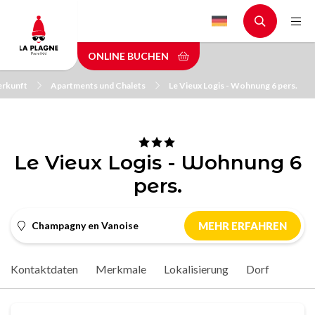
Skip
to
main
ONLINE BUCHEN
content
erkunft
Apartments und Chalets
Le Vieux Logis - Wohnung 6 pers.
Le Vieux Logis - Wohnung 6
pers.
Champagny en Vanoise
MEHR ERFAHREN
Kontaktdaten
Merkmale
Lokalisierung
Dorf