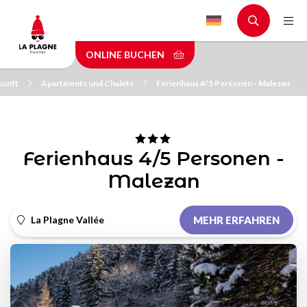
Skip
to
main
ONLINE BUCHEN
content
kunft
Apartments und Chalets
Ferienhaus 4/5 Personen - Malezan
Ferienhaus 4/5 Personen -
Malezan
La Plagne Vallée
MEHR ERFAHREN