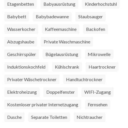
Etagenbetten
Babyausrüstung
Kinderhochstuhl
Babybett
Babybadewanne
Staubsauger
Wasserkocher
Kaffeemaschine
Backofen
Abzugshaube
Private Waschmaschine
Geschirrspüler
Bügelausrüstung
Mikrowelle
Induktionskochfeld
Kühlschrank
Haartrockner
Privater Wäschetrockner
Handtuchtrockner
Elektroheizung
Doppelfenster
WIFI-Zugang
Kostenloser privater Internetzugang
Fernsehen
Dusche
Separate Toiletten
Nichtraucher