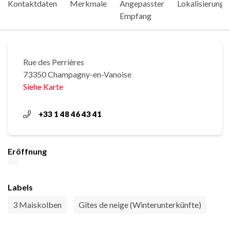
Kontaktdaten
Merkmale
Angepasster
Lokalisierung
Empfang
Rue des Perrières
73350 Champagny-en-Vanoise
Siehe Karte
+33 1 48 46 43 41
Eröffnung
Labels
3 Maiskolben
Gîtes de neige (Winterunterkünfte)