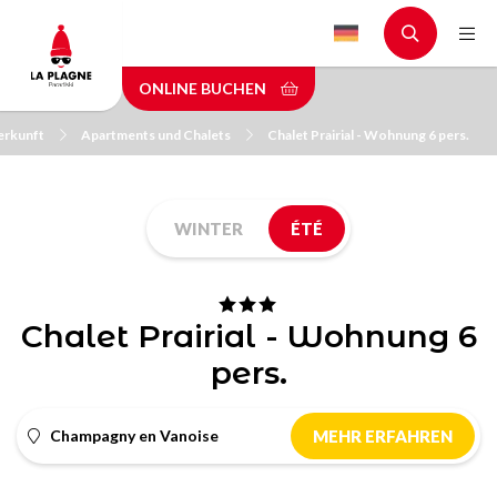
Skip
to
main
ONLINE BUCHEN
content
terkunft
Apartments und Chalets
Chalet Prairial - Wohnung 6 pers.
WINTER
ÉTÉ
Chalet Prairial - Wohnung 6
pers.
Champagny en Vanoise
MEHR ERFAHREN