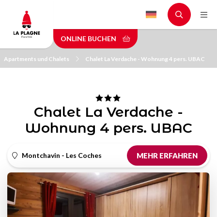
Skip
to
main
ONLINE BUCHEN
content
Apartments und Chalets
Chalet La Verdache - Wohnung 4 pers. UBAC
Chalet La Verdache -
Wohnung 4 pers. UBAC
Montchavin - Les Coches
MEHR ERFAHREN