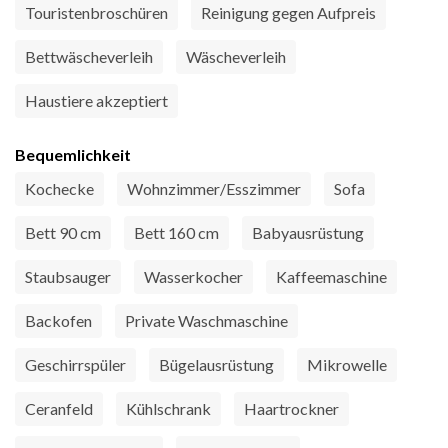
Touristenbroschüren
Reinigung gegen Aufpreis
Bettwäscheverleih
Wäscheverleih
Haustiere akzeptiert
Bequemlichkeit
Kochecke
Wohnzimmer/Esszimmer
Sofa
Bett 90 cm
Bett 160 cm
Babyausrüstung
Staubsauger
Wasserkocher
Kaffeemaschine
Backofen
Private Waschmaschine
Geschirrspüler
Bügelausrüstung
Mikrowelle
Ceranfeld
Kühlschrank
Haartrockner