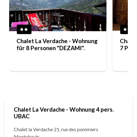
Chalet La Verdache - Wohnung
Chale
für 8 Personen "DEZAMI".
7 Pers
Chalet La Verdache - Wohnung 4 pers.
UBAC
Chalet la Verdache 21, rue des pommiers
Montchavin