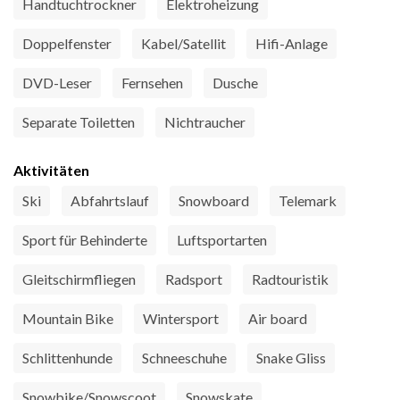
Handtuchtrockner
Elektroheizung
Doppelfenster
Kabel/Satellit
Hifi-Anlage
DVD-Leser
Fernsehen
Dusche
Separate Toiletten
Nichtraucher
Aktivitäten
Ski
Abfahrtslauf
Snowboard
Telemark
Sport für Behinderte
Luftsportarten
Gleitschirmfliegen
Radsport
Radtouristik
Mountain Bike
Wintersport
Air board
Schlittenhunde
Schneeschuhe
Snake Gliss
Snowbike/Snowscoot
Snowskate