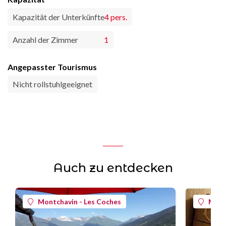
Kapazität der Unterkünfte
4 pers.
Anzahl der Zimmer
1
Angepasster Tourismus
Nicht rollstuhlgeeignet
Auch zu entdecken
Montchavin - Les Coches
Mont