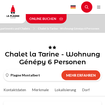
Skip
to
main
ONLINE BUCHEN
content
partments und Chalets
Chalet la Tarine - Wohnung Génépy 6 Personen
Chalet la Tarine - Wohnung
Génépy 6 Personen
Plagne Montalbert
MEHR ERFAHREN
Kontaktdaten
Merkmale
Lokalisierung
Dorf