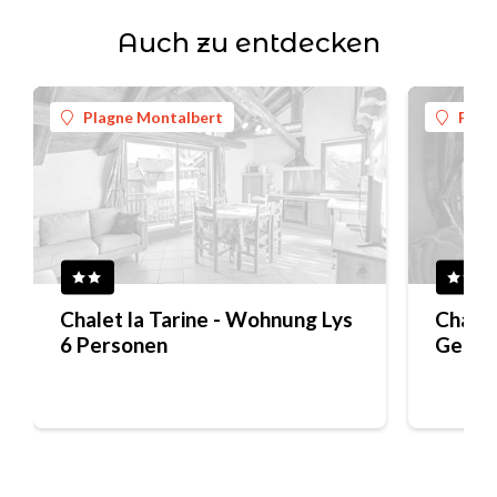
Auch zu entdecken
Plagne Montalbert
Plag
Chalet la Tarine - Wohnung Lys
Chalet
6 Personen
Genti