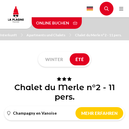
Skip
to
main
ONLINE BUCHEN
content
 Unterkunft
Apartments und Chalets
Chalet du Merle n°2 - 11 pers.
WINTER
ÉTÉ
Chalet du Merle n°2 - 11
pers.
Champagny en Vanoise
MEHR ERFAHREN