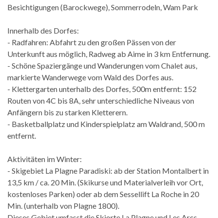
Besichtigungen (Barockwege), Sommerrodeln, Wam Park
Innerhalb des Dorfes:
- Radfahren: Abfahrt zu den großen Pässen von der
Unterkunft aus möglich, Radweg ab Aime in 3 km Entfernung.
- Schöne Spaziergänge und Wanderungen vom Chalet aus,
markierte Wanderwege vom Wald des Dorfes aus.
- Klettergarten unterhalb des Dorfes, 500m entfernt: 152
Routen von 4C bis 8A, sehr unterschiedliche Niveaus von
Anfängern bis zu starken Kletterern.
- Basketballplatz und Kinderspielplatz am Waldrand, 500 m
entfernt.
Aktivitäten im Winter:
- Skigebiet La Plagne Paradiski: ab der Station Montalbert in
13,5 km / ca. 20 Min. (Skikurse und Materialverleih vor Ort,
kostenloses Parken) oder ab dem Sessellift La Roche in 20
Min. (unterhalb von Plagne 1800).
Dieses Gebiet umfasst die Skiorte La Plagne und Les Arcs