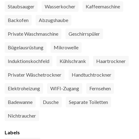
Staubsauger
Wasserkocher
Kaffeemaschine
Backofen
Abzugshaube
Private Waschmaschine
Geschirrspüler
Bügelausrüstung
Mikrowelle
Induktionskochfeld
Kühlschrank
Haartrockner
Privater Wäschetrockner
Handtuchtrockner
Elektroheizung
WIFI-Zugang
Fernsehen
Badewanne
Dusche
Separate Toiletten
Nichtraucher
Labels