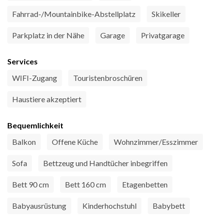
Fahrrad-/Mountainbike-Abstellplatz
Skikeller
Parkplatz in der Nähe
Garage
Privatgarage
Services
WIFI-Zugang
Touristenbroschüren
Haustiere akzeptiert
Bequemlichkeit
Balkon
Offene Küche
Wohnzimmer/Esszimmer
Sofa
Bettzeug und Handtücher inbegriffen
Bett 90 cm
Bett 160 cm
Etagenbetten
Babyausrüstung
Kinderhochstuhl
Babybett